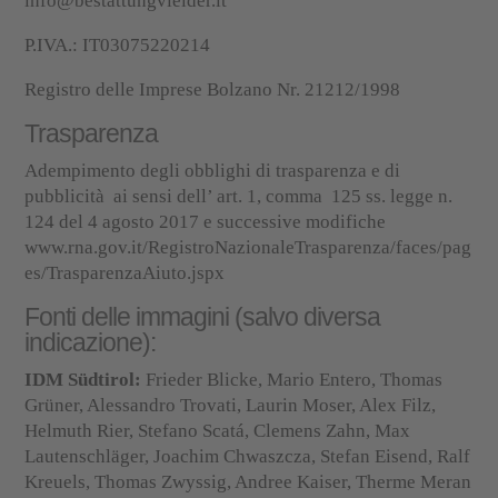
info@bestattungvieider.it
P.IVA.: IT03075220214
Registro delle Imprese Bolzano Nr. 21212/1998
Trasparenza
Adempimento degli obblighi di trasparenza e di
pubblicità ai sensi dell’ art. 1, comma 125 ss. legge n.
124 del 4 agosto 2017 e successive modifiche
www.rna.gov.it/RegistroNazionaleTrasparenza/faces/pag
es/TrasparenzaAiuto.jspx
Fonti delle immagini (salvo diversa
indicazione):
IDM Südtirol:
Frieder Blicke, Mario Entero, Thomas
Grüner, Alessandro Trovati, Laurin Moser, Alex Filz,
Helmuth Rier, Stefano Scatá, Clemens Zahn, Max
Lautenschläger, Joachim Chwaszcza, Stefan Eisend, Ralf
Kreuels, Thomas Zwyssig, Andree Kaiser, Therme Meran