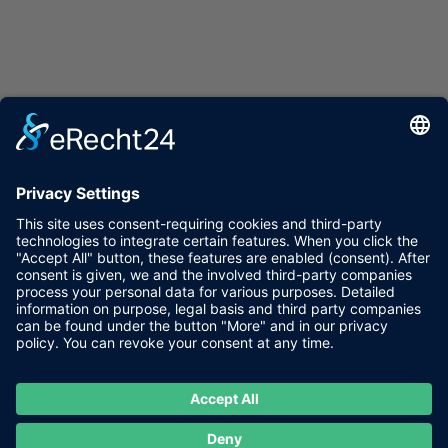
Kirchplatz 10
39050 Fiè allo Sciliar

Come arrivare