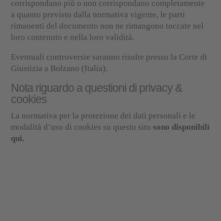
corrispondano più o non corrispondano completamente
a quanto previsto dalla normativa vigente, le parti
rimanenti del documento non ne rimangono toccate nel
loro contenuto e nella loro validità.
Eventuali controversie saranno risolte presso la Corte di
Giustizia a Bolzano (Italia).
Nota riguardo a questioni di privacy &
cookies
La normativa per la protezione dei dati personali e le
modalità d’uso di cookies su questo sito
sono disponibili
qui.
Contatto & Indirizzo
E-Mail:
info@bestattungvieider.it
Toni Amplatz
335 5723016