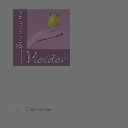
Valentina Vieider
328 7398514
Sede centrale
Eggermoos 9, 39053 Collepietra

Come arrivare
Filiale