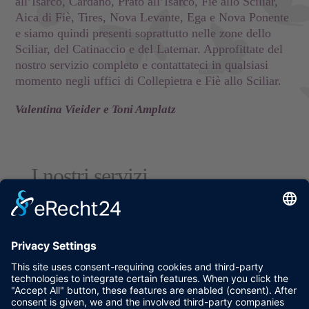
all’Isarco, Cardano, Prato all’Isarco, Fiè allo Sciliar,
Aica di Fiè, Tires, Nova Levante, Ega e Nova Ponente
e siamo quindi presenti soprattutto nelle zone dello
Sciliar, del Catinaccio e del Latemar. Approfittate del
nostro servizio completo e contattateci in qualsiasi
momento negli uffici di Collepietra e Fiè allo Sciliar.
Valentina Vieider e Toni Amplatz
I nostri servizi